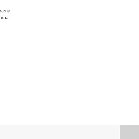
barna
arna