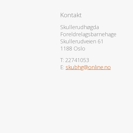
Kontakt
Skullerudhøgda
Foreldrelagsbarnehage
Skullerudveien 61
1188 Oslo
T: 22741053
E:
skubhg@online.no