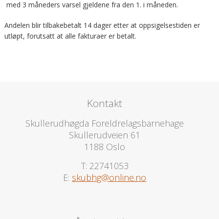
med 3 måneders varsel gjeldene fra den 1. i måneden.
Andelen blir tilbakebetalt 14 dager etter at oppsigelsestiden er
utløpt, forutsatt at alle fakturaer er betalt.
Kontakt
Skullerudhøgda Foreldrelagsbarnehage
Skullerudveien 61
1188 Oslo
T: 22741053
E:
skubhg@online.no