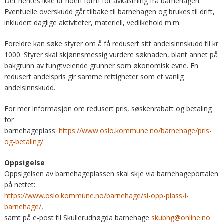
Det hentes ikke ut noen form for avkastning fra barnehagen.
Eventuelle overskudd går tilbake til barnehagen og brukes til drift,
inkludert daglige aktiviteter, materiell, vedlikehold m.m.
Foreldre kan søke styrer om å få redusert sitt andelsinnskudd til kr
1000. Styrer skal skjønnsmessig vurdere søknaden, blant annet på
bakgrunn av tungtveiende grunner som økonomisk evne. En
redusert andelspris gir samme rettigheter som et vanlig
andelsinnskudd.
For mer informasjon om redusert pris, søskenrabatt og betaling
for
barnehageplass:
https://www.oslo.kommune.no/barnehage/pris-
og-betaling/
Oppsigelse
Oppsigelsen av barnehageplassen skal skje via barnehageportalen
på nettet:
https://www.oslo.kommune.no/barnehage/si-opp-plass-i-
barnehage/
,
samt på e-post til Skullerudhøgda barnehage
skubhg@online.no